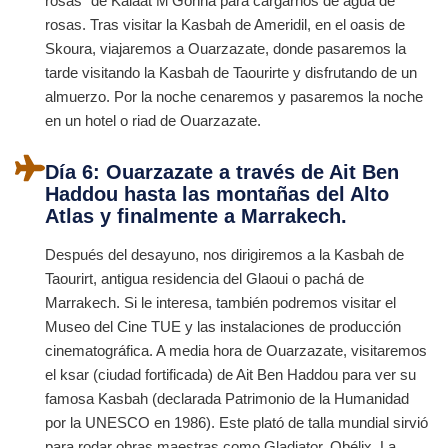
rosas" de Kalaat M'Gonna para cargarnos de agua de
rosas. Tras visitar la Kasbah de Ameridil, en el oasis de
Skoura, viajaremos a Ouarzazate, donde pasaremos la
tarde visitando la Kasbah de Taourirte y disfrutando de un
almuerzo. Por la noche cenaremos y pasaremos la noche
en un hotel o riad de Ouarzazate.
Día 6: Ouarzazate a través de Ait Ben
Haddou hasta las montañas del Alto
Atlas y finalmente a Marrakech.
Después del desayuno, nos dirigiremos a la Kasbah de
Taourirt, antigua residencia del Glaoui o pachá de
Marrakech. Si le interesa, también podremos visitar el
Museo del Cine TUE y las instalaciones de producción
cinematográfica. A media hora de Ouarzazate, visitaremos
el ksar (ciudad fortificada) de Ait Ben Haddou para ver su
famosa Kasbah (declarada Patrimonio de la Humanidad
por la UNESCO en 1986). Este plató de talla mundial sirvió
para rodar obras maestras como Gladiator, Obélix, La