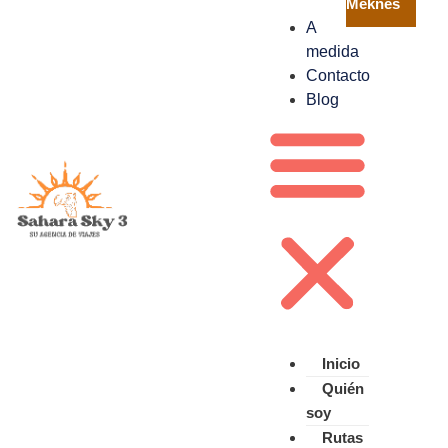
Meknes
A
medida
Contacto
Blog
Inicio
Quién
soy
Rutas