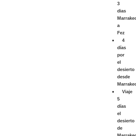
3
dias
Marrake
a
Fez
4
días
por
el
desierto
desde
Marrake
Viaje
5
días
el
desierto
de
Marrake