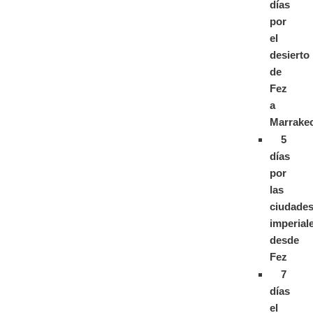
días
por
el
desierto
de
Fez
a
Marrake
5
días
por
las
ciudade
imperial
desde
Fez
7
días
el