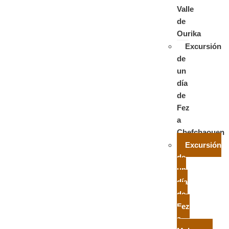
Valle
de
Ourika
Excursión
de
un
día
de
Fez
a
Chefchaouen
Excursión
de
un
día
de
Fez
a