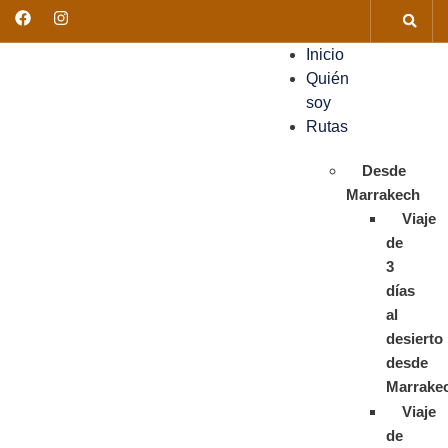
Inicio
Quién
soy
Rutas
Desde
Marrakech
Viaje
de
3
días
al
desierto
desde
Marrake
Viaje
de