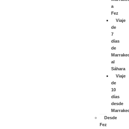
a
Fez
Viaje
de
7
días
de
Marrake
al
Sáhara
Viaje
de
10
días
desde
Marrake
Desde
Fez