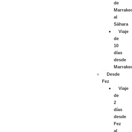
de
Marrake
al
Sáhara
Viaje
de
10
días
desde
Marrake
Desde
Fez
Viaje
de
2
días
desde
Fez
al