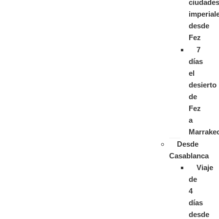
ciudade
imperial
desde
Fez
7
días
el
desierto
de
Fez
a
Marrake
Desde
Casablanca
Viaje
de
4
días
desde