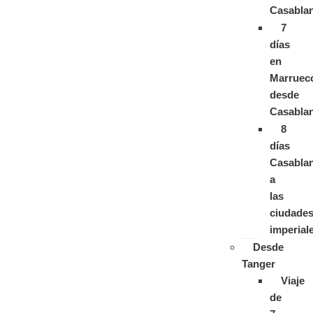
Casabla
7
días
en
Marruec
desde
Casabla
8
días
Casabla
a
las
ciudade
imperial
Desde
Tanger
Viaje
de