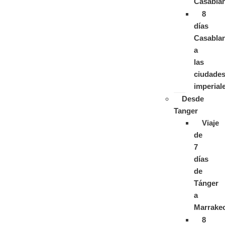
Casabla
8
días
Casabla
a
las
ciudade
imperial
Desde
Tanger
Viaje
de
7
días
de
Tánger
a
Marrake
8