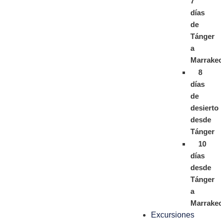
7
días
de
Tánger
a
Marrake
8
días
de
desierto
desde
Tánger
10
días
desde
Tánger
a
Marrake
Excursiones