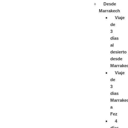
Desde
Marrakech
Viaje
de
3
días
al
desierto
desde
Marrake
Viaje
de
3
dias
Marrake
a
Fez
4
días