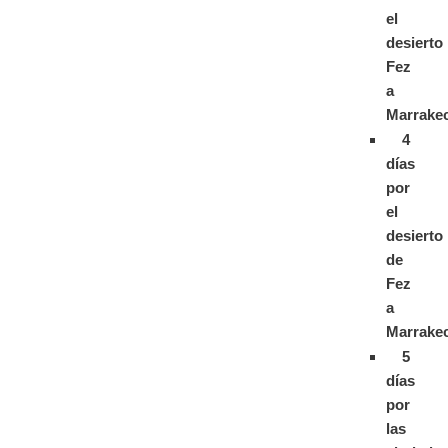
el
desierto
Fez
a
Marrake
4
días
por
el
desierto
de
Fez
a
Marrake
5
días
por
las