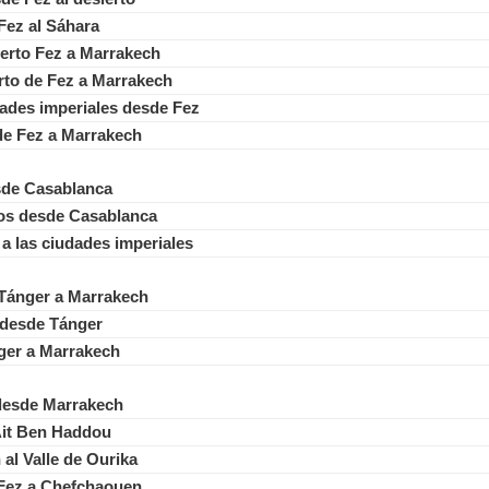
 Fez al Sáhara
sierto Fez a Marrakech
erto de Fez a Marrakech
dades imperiales desde Fez
 de Fez a Marrakech
esde Casablanca
cos desde Casablanca
a las ciudades imperiales
e Tánger a Marrakech
o desde Tánger
ger a Marrakech
desde Marrakech
Ait Ben Haddou
al Valle de Ourika
 Fez a Chefchaouen