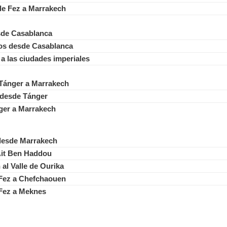
 de Fez a Marrakech
esde Casablanca
cos desde Casablanca
a las ciudades imperiales
e Tánger a Marrakech
o desde Tánger
ger a Marrakech
desde Marrakech
Ait Ben Haddou
al Valle de Ourika
 Fez a Chefchaouen
 Fez a Meknes