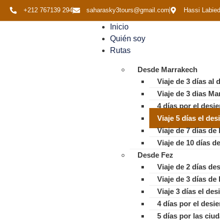
+212 767139 294
saharasky3tours@gmail.com
Hassi Labie
Inicio
Quién soy
Rutas
Desde Marrakech
Viaje de 3 días al
Viaje de 3 dias Ma
4 días por el desi
Viaje 5 días el de
Viaje de 7 días de
Viaje de 10 días 
Desde Fez
Viaje de 2 días de
Viaje de 3 días de
Viaje 3 días el de
4 días por el desi
5 días por las ciu