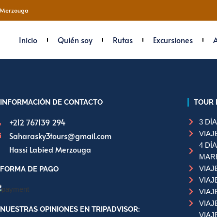
 Merzouga
Inicio
Quién soy
Rutas
Excursiones
INFORMACIÓN DE CONTACTO
TOUR 
+212 767139 294
3 DÍ
VIAJ
Saharasky3tours@gmail.com
4 DÍ
Hassi Labied Merzouga
MAR
VIAJ
FORMA DE PAGO
VIAJ
VIAJ
VIAJ
NUESTRAS OPINIONES EN TRIPADVISOR:
VIAJ