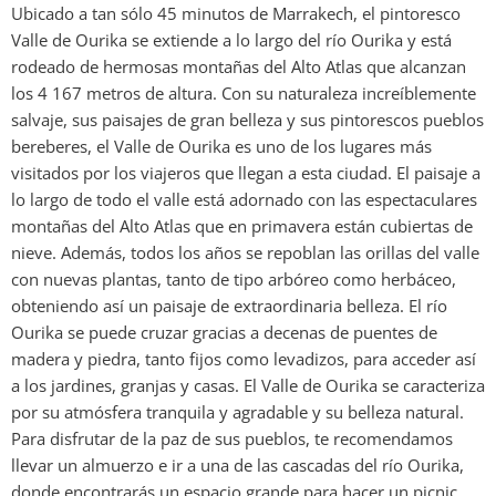
Ubicado a tan sólo 45 minutos de Marrakech, el pintoresco
Valle de Ourika se extiende a lo largo del río Ourika y está
rodeado de hermosas montañas del Alto Atlas que alcanzan
los 4 167 metros de altura. Con su naturaleza increíblemente
salvaje, sus paisajes de gran belleza y sus pintorescos pueblos
bereberes, el Valle de Ourika es uno de los lugares más
visitados por los viajeros que llegan a esta ciudad. El paisaje a
lo largo de todo el valle está adornado con las espectaculares
montañas del Alto Atlas que en primavera están cubiertas de
nieve. Además, todos los años se repoblan las orillas del valle
con nuevas plantas, tanto de tipo arbóreo como herbáceo,
obteniendo así un paisaje de extraordinaria belleza. El río
Ourika se puede cruzar gracias a decenas de puentes de
madera y piedra, tanto fijos como levadizos, para acceder así
a los jardines, granjas y casas. El Valle de Ourika se caracteriza
por su atmósfera tranquila y agradable y su belleza natural.
Para disfrutar de la paz de sus pueblos, te recomendamos
llevar un almuerzo e ir a una de las cascadas del río Ourika,
donde encontrarás un espacio grande para hacer un picnic.